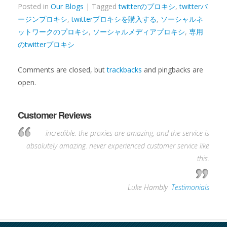
Posted in
Our Blogs
| Tagged
twitterのプロキシ
,
twitterバ
ージンプロキシ
,
twitterプロキシを購入する
,
ソーシャルネ
ットワークのプロキシ
,
ソーシャルメディアプロキシ
,
専用
のtwitterプロキシ
Comments are closed, but
trackbacks
and pingbacks are
open.
Customer Reviews
incredible. the proxies are amazing, and the service is
absolutely amazing. never experienced customer service like
this.
—
Luke Hambly
,
Testimonials